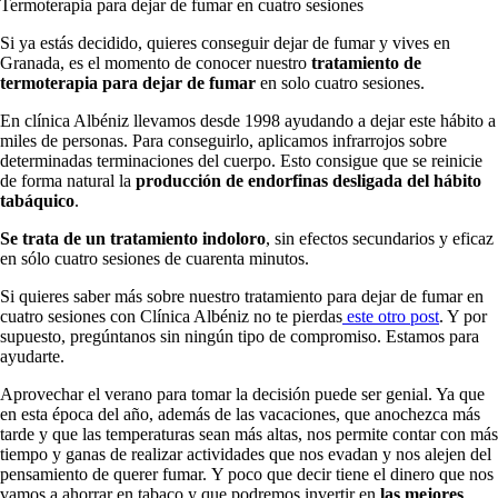
Termoterapia para dejar de fumar en cuatro sesiones
Si ya estás decidido, quieres conseguir dejar de fumar y vives en
Granada, es el momento de conocer nuestro
tratamiento de
termoterapia para dejar de fumar
en solo cuatro sesiones.
En clínica Albéniz llevamos desde 1998 ayudando a dejar este hábito a
miles de personas. Para conseguirlo, aplicamos infrarrojos sobre
determinadas terminaciones del cuerpo. Esto consigue que se reinicie
de forma natural la
producción de endorfinas desligada del hábito
tabáquico
.
Se trata de un tratamiento indoloro
, sin efectos secundarios y eficaz
en sólo cuatro sesiones de cuarenta minutos.
Si quieres saber más sobre nuestro tratamiento para dejar de fumar en
cuatro sesiones con Clínica Albéniz no te pierdas
este otro post
. Y por
supuesto, pregúntanos sin ningún tipo de compromiso. Estamos para
ayudarte.
Aprovechar el verano para tomar la decisión puede ser genial. Ya que
en esta época del año, además de las vacaciones, que anochezca más
tarde y que las temperaturas sean más altas, nos permite contar con más
tiempo y ganas de realizar actividades que nos evadan y nos alejen del
pensamiento de querer fumar.
Y poco que decir tiene el dinero que nos
vamos a ahorrar en tabaco y que podremos invertir en
las mejores