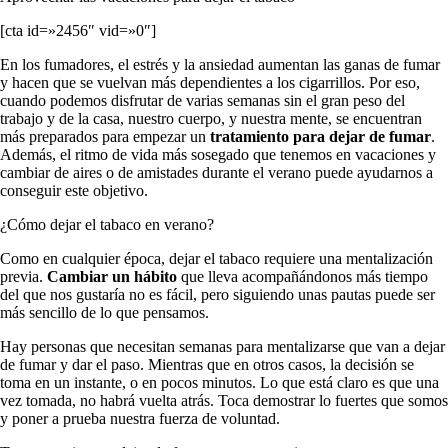
[cta id=»2456″ vid=»0″]
En los fumadores, el estrés y la ansiedad aumentan las ganas de fumar
y hacen que se vuelvan más dependientes a los cigarrillos. Por eso,
cuando podemos disfrutar de varias semanas sin el gran peso del
trabajo y de la casa, nuestro cuerpo, y nuestra mente, se encuentran
más preparados para empezar un
tratamiento para dejar de fumar
.
Además, el ritmo de vida más sosegado que tenemos en vacaciones y
cambiar de aires o de amistades durante el verano puede ayudarnos a
conseguir este objetivo.
¿Cómo dejar el tabaco en verano?
Como en cualquier época, dejar el tabaco requiere una mentalización
previa.
Cambiar un hábito
que lleva acompañándonos más tiempo
del que nos gustaría no es fácil, pero siguiendo unas pautas puede ser
más sencillo de lo que pensamos.
Hay personas que necesitan semanas para mentalizarse que van a dejar
de fumar y dar el paso. Mientras que en otros casos, la decisión se
toma en un instante, o en pocos minutos. Lo que está claro es que una
vez tomada, no habrá vuelta atrás. Toca demostrar lo fuertes que somos
y poner a prueba nuestra fuerza de voluntad.