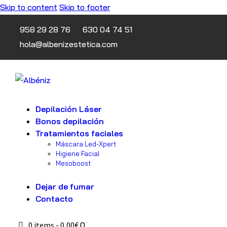
Skip to content
Skip to footer
958 29 28 76
630 04 74 51
hola@albenizestetica.com
Depilación Láser
Bonos depilación
Tratamientos faciales
Máscara Led-Xpert
Higiene Facial
Mesoboost
Dejar de fumar
Contacto
0 items
-
0,00€
0