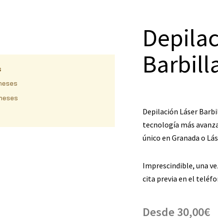
Depilac
Barbill
s
meses
meses
Depilación Láser Barbil
tecnología más avanza
único en Granada o Lás
Imprescindible, una ve
cita previa en el teléf
Desde
30,00
€